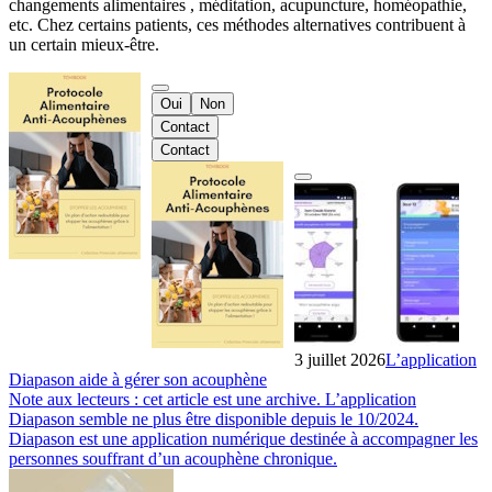
changements alimentaires
, méditation, acupuncture, homéopathie,
etc. Chez certains patients, ces méthodes alternatives contribuent à
un certain mieux-être.
Oui
Non
Contact
Contact
3 juillet 2026
L’application
Diapason aide à gérer son acouphène
Note aux lecteurs : cet article est une archive. L’application
Diapason semble ne plus être disponible depuis le 10/2024.
Diapason est une application numérique destinée à accompagner les
personnes souffrant d’un acouphène chronique.