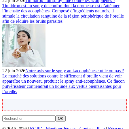
22 juin 2026
Tinnidrop : un spray utile contre les acouphènes ?
Tinnidrop est un spray de confort dont la promesse est d’atténuer
l’intensité des acouphènes. Composé d’ingrédients naturels, il
stimule la circulation sanguine de la région périphérique de l’oreille
afin de réduire les bruits parasites.
22 juin 2026
Notre avis sur le spray anti-acouphènes : utile ou pas ?
Le marché des solutions contre le sifflement d’oreille vient de voir
apparaître un nouveau produit : le spray anti-acouphènes. Ce flacon
pulvérisateur contiendrait un liquide aux vertus bienfaisantes pour
l’oreille.
OK
© 2015-2026 |
RGPD
|
Mentions légales
|
Contact
|
Plan
|
Réseaux