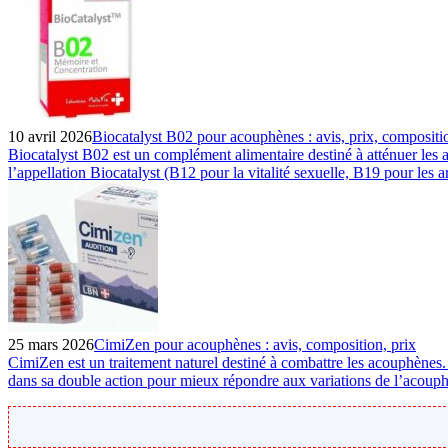
10 avril 2026
Biocatalyst B02 pour acouphènes : avis, prix, compositi
Biocatalyst B02 est un complément alimentaire destiné à atténuer les
l’appellation Biocatalyst (B12 pour la vitalité sexuelle, B19 pour les a
25 mars 2026
CimiZen pour acouphènes : avis, composition, prix
CimiZen est un traitement naturel destiné à combattre les acouphènes.
dans sa double action pour mieux répondre aux variations de l’acouphè