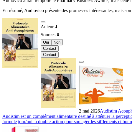
Audiovico aurait remporté le Pharmacy Business Awards, mais cette info
En résumé, Audiovico présente des promesses intéressantes, mais son a
Auteur
⬇️
Sources
⬇️
Oui
Non
Contact
Contact
2 mai 2026
Audistim Acouphèn
Audistim est un complément alimentaire destiné à atténuer la percep
formule jour/nuit à double action pour soulager les sifflements et bou