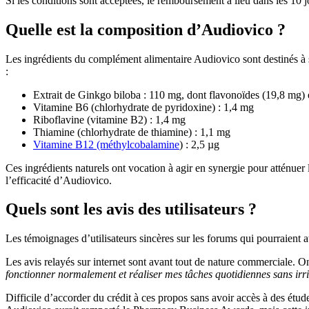
Si les conditions sont acceptées, le remboursement a lieu dans les 10 j
Quelle est la composition d’Audiovico ?
Les ingrédients du complément alimentaire Audiovico sont destinés à s
:
Extrait de Ginkgo biloba : 110 mg, dont flavonoïdes (19,8 mg) 
Vitamine B6 (chlorhydrate de pyridoxine) : 1,4 mg
Riboflavine (vitamine B2) : 1,4 mg
Thiamine (chlorhydrate de thiamine) : 1,1 mg
Vitamine B12 (méthylcobalamine
) : 2,5 µg
Ces ingrédients naturels ont vocation à agir en synergie pour atténuer
l’efficacité d’Audiovico.
Quels sont les avis des utilisateurs ?
Les témoignages d’utilisateurs sincères sur les forums qui pourraient a
Les avis relayés sur internet sont avant tout de nature commerciale. O
fonctionner normalement et réaliser mes tâches quotidiennes sans irri
Difficile d’accorder du crédit à ces propos sans avoir accès à des étud