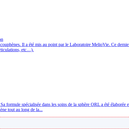
on
 acouphènes. Il a été mis au point par le Laboratoire MelioVie. Ce dern
rticulations, etc…).
 Sa formule spécialisée dans les soins de la sphère ORL a été élaborée 
ne tout au long de la...