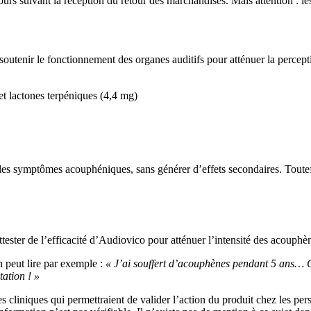
ours suivant la réception du retour des marchandises. Mais attention : le
outenir le fonctionnement des organes auditifs pour atténuer la percept
et lactones terpéniques (4,4 mg)
 les symptômes acouphéniques, sans générer d’effets secondaires. Toutefo
ttester de l’efficacité d’Audiovico pour atténuer l’intensité des acouphè
n peut lire par exemple :
« J’ai souffert d’acouphènes pendant 5 ans… G
tation ! »
es cliniques qui permettraient de valider l’action du produit chez les p