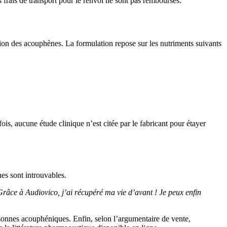
s frais de transport pour le renvoi ne sont pas remboursés.
ion des acouphènes. La formulation repose sur les nutriments suivants
is, aucune étude clinique n’est citée par le fabricant pour étayer
nes sont introuvables.
râce à Audiovico, j’ai récupéré ma vie d’avant ! Je peux enfin
ersonnes acouphéniques. Enfin, selon l’argumentaire de vente,