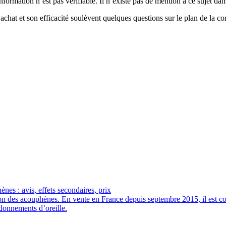
rmation n’est pas vérifiable. Il n’existe pas de mention à ce sujet dans
chat et son efficacité soulèvent quelques questions sur le plan de la c
es : avis, effets secondaires, prix
tion des acouphènes. En vente en France depuis septembre 2015, il est
rdonnements d’oreille.