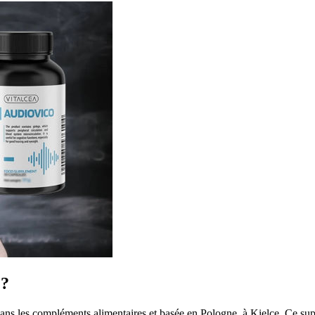
 ?
dans les compléments alimentaires et basée en Pologne, à Kielce. Ce sup