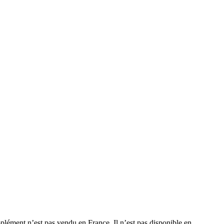
plément n’est pas vendu en France. Il n’est pas disponible en