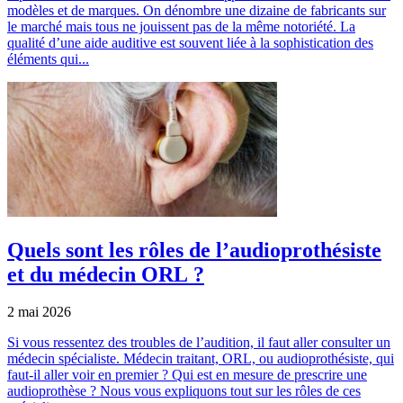
modèles et de marques. On dénombre une dizaine de fabricants sur
le marché mais tous ne jouissent pas de la même notoriété. La
qualité d’une aide auditive est souvent liée à la sophistication des
éléments qui...
Quels sont les rôles de l’audioprothésiste
et du médecin ORL ?
2 mai 2026
Si vous ressentez des troubles de l’audition, il faut aller consulter un
médecin spécialiste. Médecin traitant, ORL, ou audioprothésiste, qui
faut-il aller voir en premier ? Qui est en mesure de prescrire une
audioprothèse ? Nous vous expliquons tout sur les rôles de ces